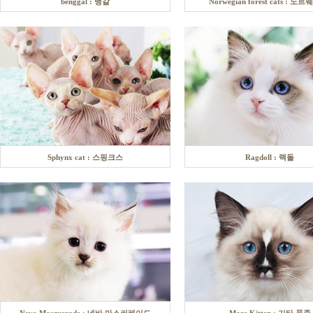
benggal : 뱅갈
Norwegian forest cats : 노
Sphynx cat : 스핑크스
Ragdoll : 랙돌