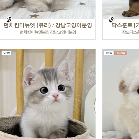
먼치킨미뉴엣 {유리} / 강남고양이분양
닥스훈트 [
먼치킨미뉴엣분양,강남고양이분양
장모닥스