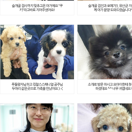
슬개골 검사까지 맞추고온 아가에요 "쿠
슬개골 검진과 오메가3, 유산균 지
키"라고바로 지어주셨어요!
께 아가 분양 도와드렸습니다
푸들왕자님하고 킹찰스스패니얼 공주님
소개로 방문 하시고 요아이한테 첫
두마리 같은곳으로 가족을 만났어요 >.<
하셨데요 ^^ 너무 귀엽네요 !