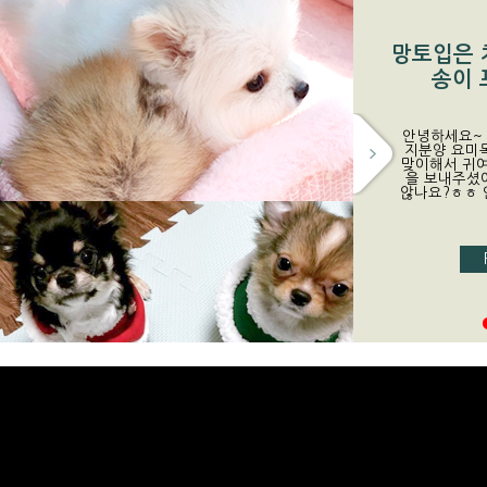
망토입은 
제주 요미
청주점 말
대전고양
킹찰스
송이 
주,우
받았
가
안녕하세요~
지분양 요미
맞이해서 귀여
을 보내주셨
않나요?ㅎㅎ 안