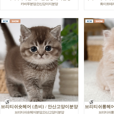
카바푸분양,안산강아지분양
화이트테
브리티쉬숏헤어 {쵸비} / 안산고양이분양
브리티쉬롱헤어 
브리티쉬숏헤어분양,안산고양이분양
브리티쉬롱