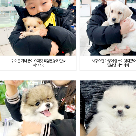
귀여운 자녀분이 요미펫 책임분양과 만났
사랑스런 가정에 행복이 찾아왔어
어요 >.<
임분양 리트리버