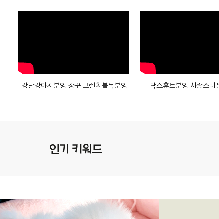
강남강아지분양 장꾸 프렌치불독분양
닥스훈트분양 사랑스러
인기키워드