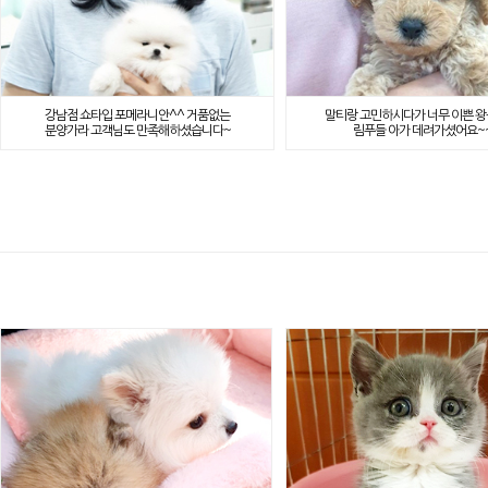
강남점 쇼타입 포메라니안^^ 거품없는
말티랑 고민하시다가 너무 이쁜 왕
분양가라 고객님도 만족해하셨습니다~
림푸들 아가 데려가셨어요~