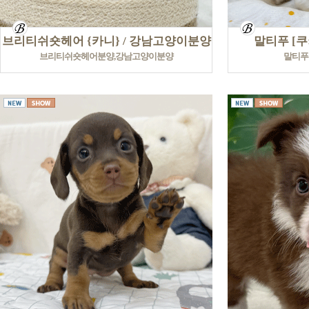
브리티쉬숏헤어 {카니} / 강남고양이분양
말티푸 [쿠
브리티쉬숏헤어분양,강남고양이분양
말티푸