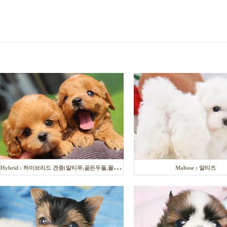
H
ybrid : 하이브리드 견종(말티푸,골든두들,몰키 등)
Maltese : 말티즈